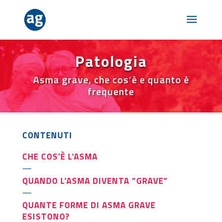
Patologia
Asma grave, che cos’è e quanto è
frequente
CONTENUTI
CHE COS’È L’ASMA
—
QUANDO L’ASMA DIVENTA “GRAVE”
—
QUANTE FORME DI ASMA GRAVE
ESISTONO?