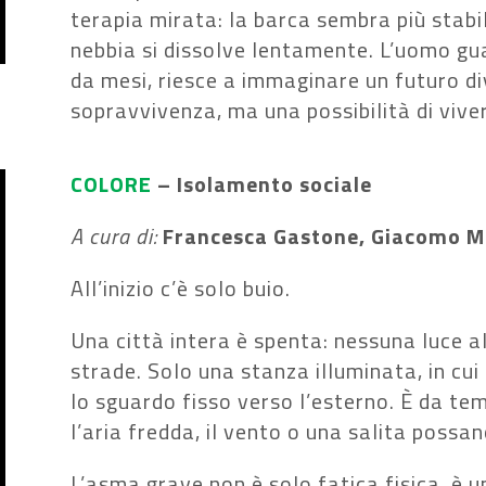
terapia mirata: la barca sembra più stabi
nebbia si dissolve lentamente. L’uomo gua
da mesi, riesce a immaginare un futuro div
sopravvivenza, ma una possibilità di vive
COLORE
–
Isolamento sociale
A cura di:
Francesca Gastone, Giacomo Ma
All’inizio c’è solo buio.
Una città intera è spenta: nessuna luce al
strade. Solo una stanza illuminata, in cu
lo sguardo fisso verso l’esterno. È da te
l’aria fredda, il vento o una salita possa
L’asma grave non è solo fatica fisica, è un