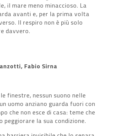
le, il mare meno minaccioso. La
rda avanti e, per la prima volta
erso. Il respiro non è più solo
re davvero.
nzotti, Fabio Sirna
le finestre, nessun suono nelle
i un uomo anziano guarda fuori con
mpo che non esce di casa: teme che
no peggiorare la sua condizione.
a barriera invisibile che lo separa