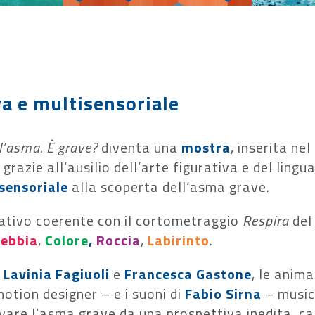
a e multisensoriale
l’asma. È grave?
diventa una
mostra
, inserita n
 grazie all’ausilio dell’arte figurativa e del lingu
sensoriale
alla scoperta dell’asma grave.
ativo coerente con il cortometraggio
Respira
del
ebbia
,
Colore
,
Roccia
,
Labirinto
.
a
Lavinia Fagiuoli
e
Francesca Gastone
, le anim
otion designer – e i suoni di
Fabio Sirna
– music
vare l’asma grave da una prospettiva inedita, cap