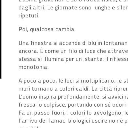
dagli altri. Le giornate sono lunghe e sile
ripetuti.
Poi, qualcosa cambia.
Una finestra si accende di blu in lontananz
ancora. È come un filo di luce che attrave
stessa si illumina per un istante: il rifles
monotonia.
A poco a poco, le luci si moltiplicano, le s
muri tornano a colori caldi. La città ripre
L’uomo inspira profondamente, si avvicina 
fresca lo colpisce, portando con sé odori 
Fa un passo fuori. I colori lo avvolgono, l
l’arrivo dei famaci biologici uscire non è p