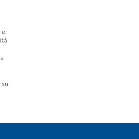
ne,
ità
a
re
 su