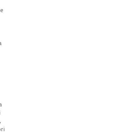
ne
a
a
i
,
ri