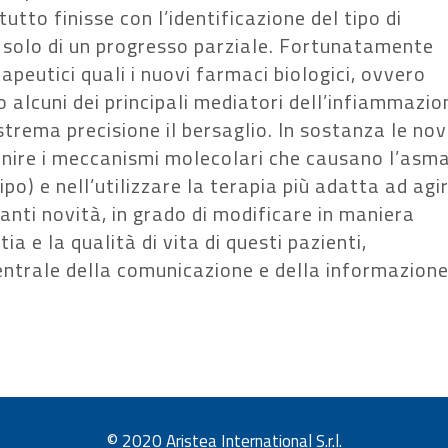
tto finisse con l’identificazione del tipo di
solo di un progresso parziale. Fortunatamente
peutici quali i nuovi farmaci biologici, ovvero
o alcuni dei principali mediatori dell’infiammazio
strema precisione il bersaglio. In sostanza le nov
finire i meccanismi molecolari che causano l’asm
po) e nell’utilizzare la terapia più adatta ad agi
anti novità, in grado di modificare in maniera
ia e la qualità di vita di questi pazienti,
ntrale della comunicazione e della informazione
© 2020 Aristea International S.r.l.