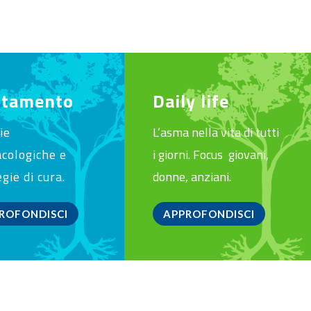
ttamento
Daily life
ie
L’asma nella vita di tutti
cologiche e
i giorni. Focus giovani,
gie di cura.
donne, anziani.
ROFONDISCI
APPROFONDISCI