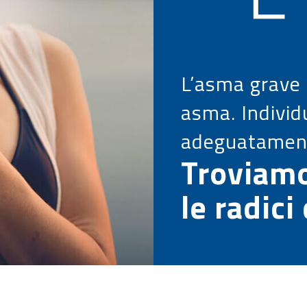
L’asma grave 
asma. Individ
adeguatament
Troviam
le radic