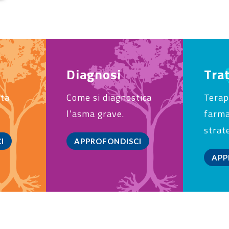
Diagnosi
Tra
sta
Come si diagnostica
Terap
l’asma grave.
farma
strate
I
APPROFONDISCI
APP