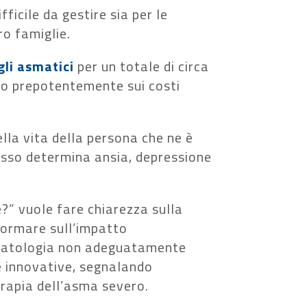
icile da gestire sia per le
ro famiglie.
gli asmatici
per un totale di circa
do prepotentemente sui costi
ella vita della persona che ne è
pesso determina ansia, depressione
” vuole fare chiarezza sulla
formare sull’impatto
 patologia non adeguatamente
ie innovative, segnalando
terapia dell’asma severo.