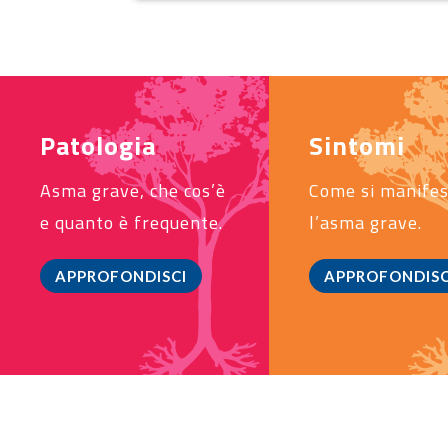
Patologia
Sintomi
Asma grave, che cos’è
Come si manife
e quanto è frequente.
l’asma grave.
APPROFONDISCI
APPROFONDISC